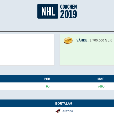
VÄRDE:
3.700.000 SEK
FEB
MAR
+6p
+46p
BORTALAG
Arizona