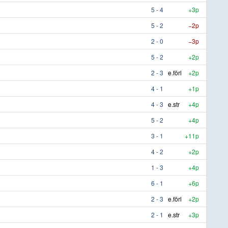
5 - 4
+3p
5 - 2
−2p
2 - 0
−3p
5 - 2
+2p
2 - 3
e.förl
+2p
4 - 1
+1p
4 - 3
e.str
+4p
5 - 2
+4p
3 - 1
+11p
4 - 2
+2p
1 - 3
+4p
6 - 1
+6p
2 - 3
e.förl
+2p
2 - 1
e.str
+3p