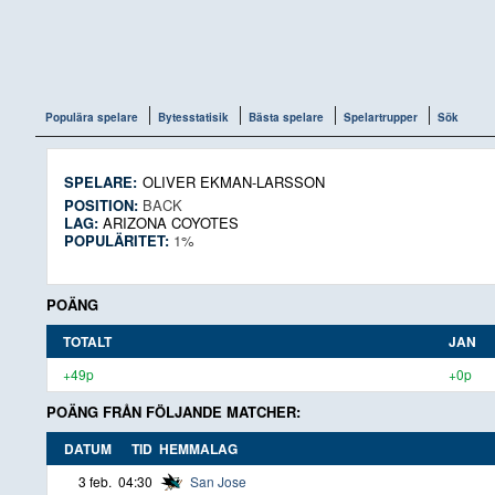
Populära spelare
Bytesstatisik
Bästa spelare
Spelartrupper
Sök
SPELARE:
OLIVER EKMAN-LARSSON
POSITION:
BACK
LAG:
ARIZONA COYOTES
POPULÄRITET:
1%
POÄNG
TOTALT
JAN
+49p
+0p
POÄNG FRÅN FÖLJANDE MATCHER:
DATUM
TID
HEMMALAG
3 feb.
04:30
San Jose