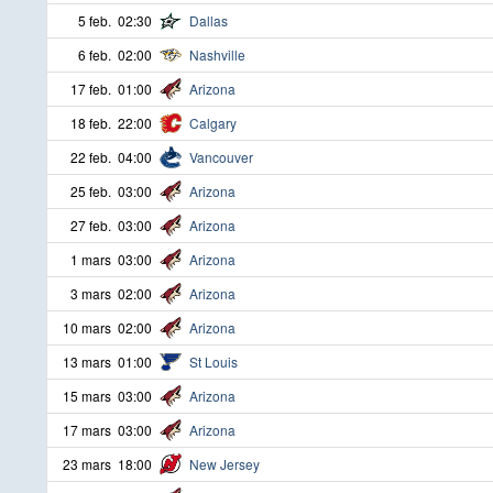
5 feb.
02:30
Dallas
6 feb.
02:00
Nashville
17 feb.
01:00
Arizona
18 feb.
22:00
Calgary
22 feb.
04:00
Vancouver
25 feb.
03:00
Arizona
27 feb.
03:00
Arizona
1 mars
03:00
Arizona
3 mars
02:00
Arizona
10 mars
02:00
Arizona
13 mars
01:00
St Louis
15 mars
03:00
Arizona
17 mars
03:00
Arizona
23 mars
18:00
New Jersey