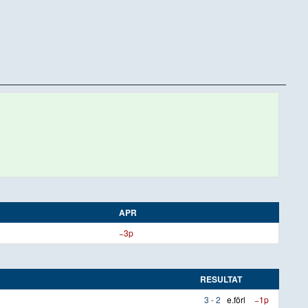
APR
−3p
RESULTAT
3 - 2
e.förl
−1p