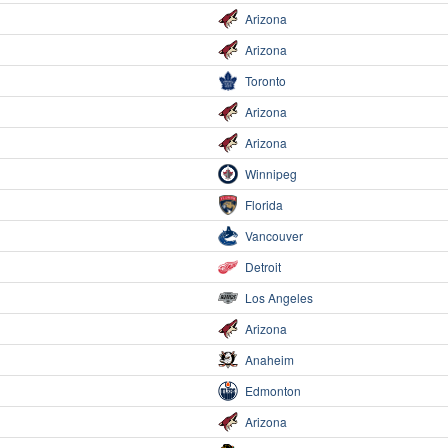
Arizona
Arizona
Toronto
Arizona
Arizona
Winnipeg
Florida
Vancouver
Detroit
Los Angeles
Arizona
Anaheim
Edmonton
Arizona