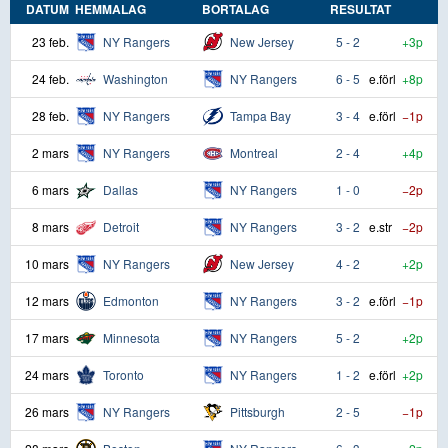
DATUM
HEMMALAG
BORTALAG
RESULTAT
23 feb.
NY Rangers
New Jersey
5 - 2
+3p
24 feb.
Washington
NY Rangers
6 - 5
e.förl
+8p
28 feb.
NY Rangers
Tampa Bay
3 - 4
e.förl
−1p
2 mars
NY Rangers
Montreal
2 - 4
+4p
6 mars
Dallas
NY Rangers
1 - 0
−2p
8 mars
Detroit
NY Rangers
3 - 2
e.str
−2p
10 mars
NY Rangers
New Jersey
4 - 2
+2p
12 mars
Edmonton
NY Rangers
3 - 2
e.förl
−1p
17 mars
Minnesota
NY Rangers
5 - 2
+2p
24 mars
Toronto
NY Rangers
1 - 2
e.förl
+2p
26 mars
NY Rangers
Pittsburgh
2 - 5
−1p