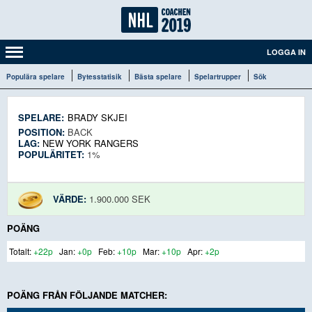
LOGGA IN
Populära spelare
Bytesstatisik
Bästa spelare
Spelartrupper
Sök
SPELARE:
BRADY SKJEI
POSITION:
BACK
LAG:
NEW YORK RANGERS
POPULÄRITET:
1%
VÄRDE:
1.900.000 SEK
POÄNG
+22p
+0p
+10p
+10p
+2p
POÄNG FRÅN FÖLJANDE MATCHER: