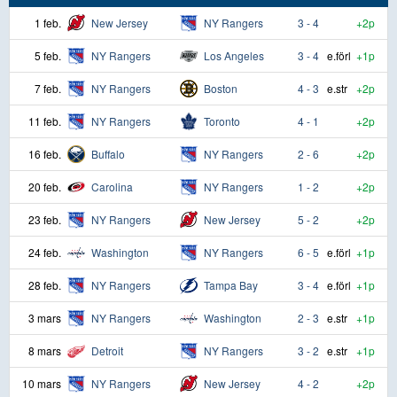
1 feb.
New Jersey
NY Rangers
3 - 4
+2p
5 feb.
NY Rangers
Los Angeles
3 - 4
e.förl
+1p
7 feb.
NY Rangers
Boston
4 - 3
e.str
+2p
11 feb.
NY Rangers
Toronto
4 - 1
+2p
16 feb.
Buffalo
NY Rangers
2 - 6
+2p
20 feb.
Carolina
NY Rangers
1 - 2
+2p
23 feb.
NY Rangers
New Jersey
5 - 2
+2p
24 feb.
Washington
NY Rangers
6 - 5
e.förl
+1p
28 feb.
NY Rangers
Tampa Bay
3 - 4
e.förl
+1p
3 mars
NY Rangers
Washington
2 - 3
e.str
+1p
8 mars
Detroit
NY Rangers
3 - 2
e.str
+1p
10 mars
NY Rangers
New Jersey
4 - 2
+2p