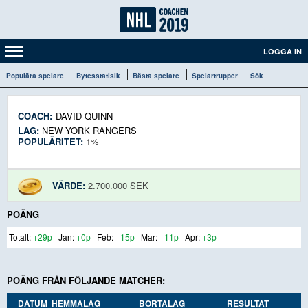
LOGGA IN
Populära spelare
Bytesstatisik
Bästa spelare
Spelartrupper
Sök
COACH:
DAVID QUINN
LAG:
NEW YORK RANGERS
POPULÄRITET:
1%
VÄRDE:
2.700.000 SEK
POÄNG
+29p
+0p
+15p
+11p
+3p
POÄNG FRÅN FÖLJANDE MATCHER:
DATUM
HEMMALAG
BORTALAG
RESULTAT