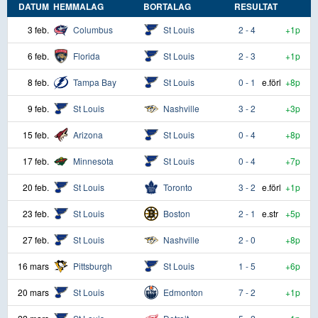
DATUM
HEMMALAG
BORTALAG
RESULTAT
3 feb.
Columbus
St Louis
2 - 4
+1p
6 feb.
Florida
St Louis
2 - 3
+1p
8 feb.
Tampa Bay
St Louis
0 - 1
e.förl
+8p
9 feb.
St Louis
Nashville
3 - 2
+3p
15 feb.
Arizona
St Louis
0 - 4
+8p
17 feb.
Minnesota
St Louis
0 - 4
+7p
20 feb.
St Louis
Toronto
3 - 2
e.förl
+1p
23 feb.
St Louis
Boston
2 - 1
e.str
+5p
27 feb.
St Louis
Nashville
2 - 0
+8p
16 mars
Pittsburgh
St Louis
1 - 5
+6p
20 mars
St Louis
Edmonton
7 - 2
+1p