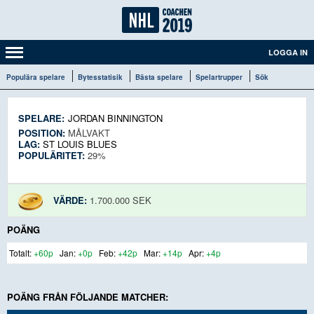
LOGGA IN
Populära spelare
Bytesstatisik
Bästa spelare
Spelartrupper
Sök
SPELARE:
JORDAN BINNINGTON
POSITION:
MÅLVAKT
LAG:
ST LOUIS BLUES
POPULÄRITET:
29%
VÄRDE:
1.700.000 SEK
POÄNG
+60p
+0p
+42p
+14p
+4p
POÄNG FRÅN FÖLJANDE MATCHER: