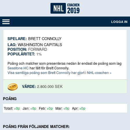
LOGGA IN
SPELARE:
BRETT CONNOLLY
LAG:
WASHINGTON CAPITALS
POSITION:
FORWARD
POPULÄRITET:
1%
Poäng och matcher som presenteras nedan är endast de poäng som lag
Seastone HC
har fått för Brett Connolly.
Visa samtliga poäng som Brett Connolly har gjort i NHL-coachen »
VÄRDE:
2.800.000 SEK
POÄNG
+0p
+0p
+0p
+0p
+0p
POÄNG FRÅN FÖLJANDE MATCHER: