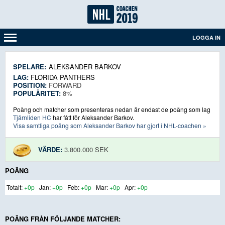
LOGGA IN
SPELARE:
ALEKSANDER BARKOV
LAG:
FLORIDA PANTHERS
POSITION:
FORWARD
POPULÄRITET:
8%
Poäng och matcher som presenteras nedan är endast de poäng som lag
Tjärnliden HC
har fått för Aleksander Barkov.
Visa samtliga poäng som Aleksander Barkov har gjort i NHL-coachen »
VÄRDE:
3.800.000 SEK
POÄNG
+0p
+0p
+0p
+0p
+0p
POÄNG FRÅN FÖLJANDE MATCHER: