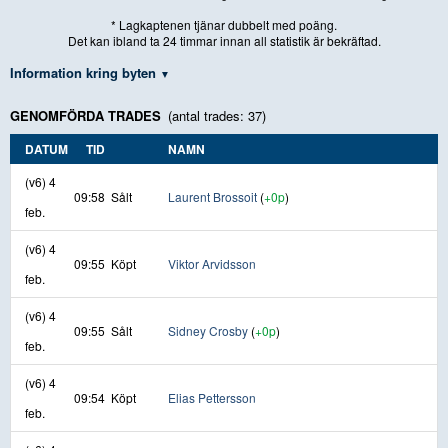
* Lagkaptenen tjänar dubbelt med poäng.
Det kan ibland ta 24 timmar innan all statistik är bekräftad.
Information kring byten
GENOMFÖRDA TRADES
(antal trades: 37)
DATUM
TID
NAMN
(v6) 4
09:58
Sålt
Laurent Brossoit
(
+0p
)
feb.
(v6) 4
09:55
Köpt
Viktor Arvidsson
feb.
(v6) 4
09:55
Sålt
Sidney Crosby
(
+0p
)
feb.
(v6) 4
09:54
Köpt
Elias Pettersson
feb.