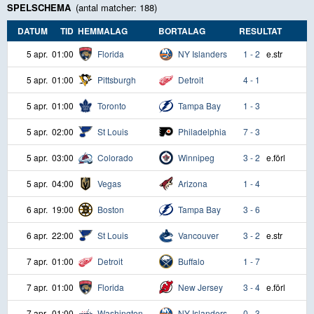
SPELSCHEMA
(antal matcher: 188)
DATUM
TID
HEMMALAG
BORTALAG
RESULTAT
5 apr.
01:00
Florida
NY Islanders
1 - 2
e.str
5 apr.
01:00
Pittsburgh
Detroit
4 - 1
5 apr.
01:00
Toronto
Tampa Bay
1 - 3
5 apr.
02:00
St Louis
Philadelphia
7 - 3
5 apr.
03:00
Colorado
Winnipeg
3 - 2
e.förl
5 apr.
04:00
Vegas
Arizona
1 - 4
6 apr.
19:00
Boston
Tampa Bay
3 - 6
6 apr.
22:00
St Louis
Vancouver
3 - 2
e.str
7 apr.
01:00
Detroit
Buffalo
1 - 7
7 apr.
01:00
Florida
New Jersey
3 - 4
e.förl
7 apr.
01:00
Washington
NY Islanders
0 - 3