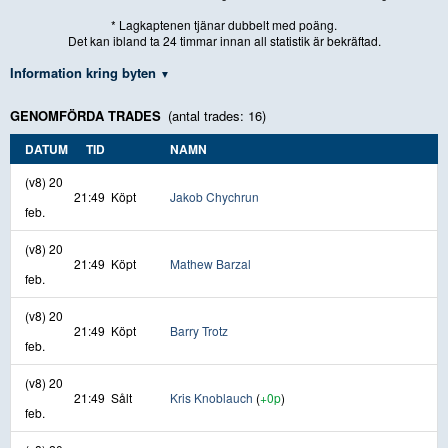
* Lagkaptenen tjänar dubbelt med poäng.
Det kan ibland ta 24 timmar innan all statistik är bekräftad.
Information kring byten
GENOMFÖRDA TRADES
(antal trades: 16)
DATUM
TID
NAMN
(v8) 20
21:49
Köpt
Jakob Chychrun
feb.
(v8) 20
21:49
Köpt
Mathew Barzal
feb.
(v8) 20
21:49
Köpt
Barry Trotz
feb.
(v8) 20
21:49
Sålt
Kris Knoblauch
(
+0p
)
feb.