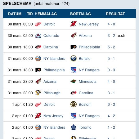
SPELSCHEMA
(antal matcher: 174)
DATUM
TID
HEMMALAG
BORTALAG
RESULTAT
30 mars
00:30
Detroit
New Jersey
4 - 0
30 mars
02:00
Colorado
Arizona
3 - 2
e.str
30 mars
18:30
Carolina
Philadelphia
5 - 2
31 mars
00:00
NY Islanders
Buffalo
5 - 1
31 mars
18:30
Philadelphia
NY Rangers
0 - 3
31 mars
23:00
Arizona
Minnesota
4 - 0
31 mars
23:00
Pittsburgh
Carolina
3 - 1
1 apr.
01:30
Detroit
Boston
6 - 3
2 apr.
01:00
New Jersey
NY Rangers
4 - 2
2 apr.
01:00
NY Islanders
Toronto
1 - 2
3 apr.
01:30
Detroit
Pittsburgh
4 - 1