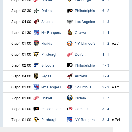
3 apr.
02:30
Dallas
Philadelphia
6 - 2
3 apr.
04:00
Arizona
Los Angeles
1 - 3
4 apr.
01:30
NY Rangers
Ottawa
1 - 4
5 apr.
01:00
Florida
NY Islanders
1 - 2
e.str
5 apr.
01:00
Pittsburgh
Detroit
4 - 1
5 apr.
02:00
St Louis
Philadelphia
7 - 3
5 apr.
04:00
Vegas
Arizona
1 - 4
6 apr.
01:00
NY Rangers
Columbus
2 - 3
e.str
7 apr.
01:00
Detroit
Buffalo
1 - 7
7 apr.
01:00
Philadelphia
Carolina
3 - 4
7 apr.
01:00
Pittsburgh
NY Rangers
3 - 4
e.förl
7 apr.
01:00
Washington
NY Islanders
0 - 3