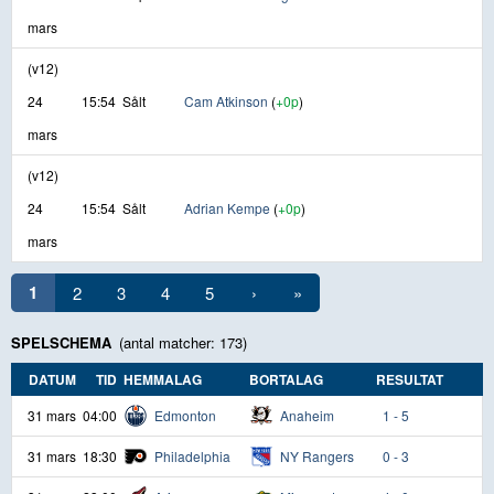
mars
(v12)
24
15:54
Sålt
Cam Atkinson
(
+0p
)
mars
(v12)
24
15:54
Sålt
Adrian Kempe
(
+0p
)
mars
1
2
3
4
5
›
»
SPELSCHEMA
(antal matcher: 173)
DATUM
TID
HEMMALAG
BORTALAG
RESULTAT
31 mars
04:00
Edmonton
Anaheim
1 - 5
31 mars
18:30
Philadelphia
NY Rangers
0 - 3