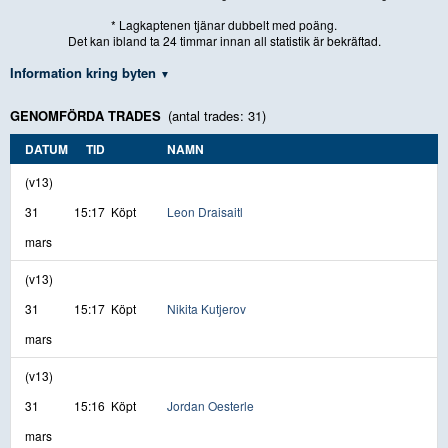
* Lagkaptenen tjänar dubbelt med poäng.
Det kan ibland ta 24 timmar innan all statistik är bekräftad.
Information kring byten
GENOMFÖRDA TRADES
(antal trades: 31)
DATUM
TID
NAMN
(v13)
31
15:17
Köpt
Leon Draisaitl
mars
(v13)
31
15:17
Köpt
Nikita Kutjerov
mars
(v13)
31
15:16
Köpt
Jordan Oesterle
mars