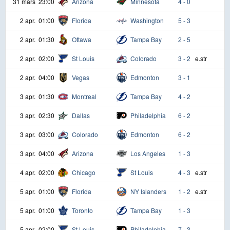
31 mars
23:00
Arizona
Minnesota
4 - 0
2 apr.
01:00
Florida
Washington
5 - 3
2 apr.
01:30
Ottawa
Tampa Bay
2 - 5
2 apr.
02:00
St Louis
Colorado
3 - 2
e.str
2 apr.
04:00
Vegas
Edmonton
3 - 1
3 apr.
01:30
Montreal
Tampa Bay
4 - 2
3 apr.
02:30
Dallas
Philadelphia
6 - 2
3 apr.
03:00
Colorado
Edmonton
6 - 2
3 apr.
04:00
Arizona
Los Angeles
1 - 3
4 apr.
02:00
Chicago
St Louis
4 - 3
e.str
5 apr.
01:00
Florida
NY Islanders
1 - 2
e.str
5 apr.
01:00
Toronto
Tampa Bay
1 - 3
5 apr.
02:00
St Louis
Philadelphia
7 - 3