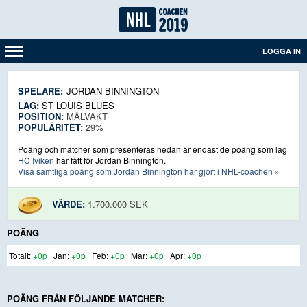
LOGGA IN
SPELARE:
JORDAN BINNINGTON
LAG:
ST LOUIS BLUES
POSITION:
MÅLVAKT
POPULÄRITET:
29%
Poäng och matcher som presenteras nedan är endast de poäng som lag
HC Iviken
har fått för Jordan Binnington.
Visa samtliga poäng som Jordan Binnington har gjort i NHL-coachen »
VÄRDE:
1.700.000 SEK
POÄNG
+0p
+0p
+0p
+0p
+0p
POÄNG FRÅN FÖLJANDE MATCHER: