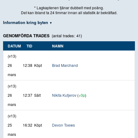
* Lagkaptenen tjänar dubbelt med poäng.
Det kan ibland ta 24 timmar innan all statistik är bekräftad.
Information kring byten
GENOMFÖRDA TRADES
(antal trades: 41)
DATUM
TID
NAMN
(v13)
26
12:38
Köpt
Brad Marchand
mars
(v13)
26
12:37
Sålt
Nikita Kutjerov
(
+0p
)
mars
(v13)
25
16:32
Köpt
Devon Toews
mars