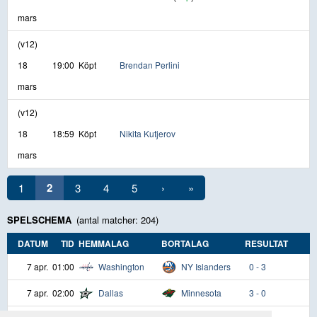
mars
(v12)
18
19:00
Köpt
Brendan Perlini
mars
(v12)
18
18:59
Köpt
Nikita Kutjerov
mars
2
1
3
4
5
›
»
SPELSCHEMA
(antal matcher: 204)
DATUM
TID
HEMMALAG
BORTALAG
RESULTAT
7 apr.
01:00
Washington
NY Islanders
0 - 3
7 apr.
02:00
Dallas
Minnesota
3 - 0