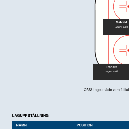
Målvakt
Ingen vald
Tränare
Ingen vald
OBS! Laget måste vara fulltal
LAGUPPSTÄLLNING
NAMN
POSITION