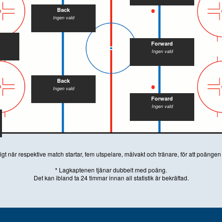
Back
Ingen vald
Forward
Ingen vald
Back
Ingen vald
Forward
Ingen vald
igt när respektive match startar, fem utspelare, målvakt och tränare, för att poänge
* Lagkaptenen tjänar dubbelt med poäng.
Det kan ibland ta 24 timmar innan all statistik är bekräftad.