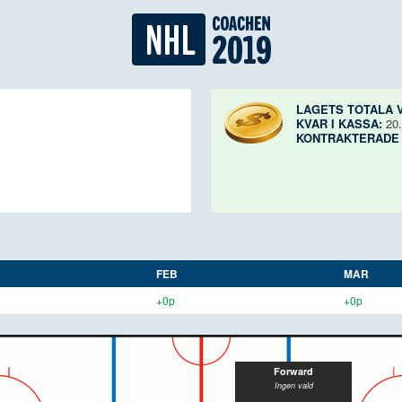
LAGETS TOTALA 
KVAR I KASSA:
20
KONTRAKTERADE
FEB
MAR
+0p
+0p
Forward
Ingen vald