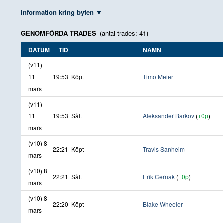
Information kring byten
GENOMFÖRDA TRADES
(antal trades: 41)
DATUM
TID
NAMN
(v11)
11
19:53
Köpt
Timo Meier
mars
(v11)
11
19:53
Sålt
Aleksander Barkov
(
+0p
)
mars
(v10) 8
22:21
Köpt
Travis Sanheim
mars
(v10) 8
22:21
Sålt
Erik Cernak
(
+0p
)
mars
(v10) 8
22:20
Köpt
Blake Wheeler
mars